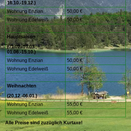
16.10.-19.12.)
Wohnung Enzian
50,00 €
Wohnung Edelweiß
50.00 €
Hauptsaison
(01.02.-10.03.;
01.06.-15.10.)
Wohnung Enzian
50,00 €
Wohnung Edelweiß
50,00 €
Weihnachten
(20.12.-06.01.)
Wohnung Enzian
55,00 €
Wohnung Edelweiß
55,00 €
Alle Preise sind zuzüglich Kurtaxe!