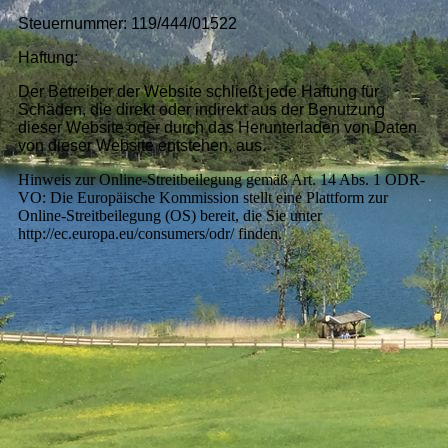
Steuernummer: 119/444/01522
Haftung:
Der Betreiber der Website schließt jede Haftung für
Schäden, die direkt oder indirekt aus der Benutzung
dieser Website oder durch das Herunterladen von Daten
von dieser Website entstehen, aus.
Hinweis zur Online-Streitbeilegung gemäß Art. 14 Abs. 1 ODR-
VO: Die Europäische Kommission stellt eine Plattform zur
Online-Streitbeilegung (OS) bereit, die Sie unter
http://ec.europa.eu/consumers/odr/ finden.