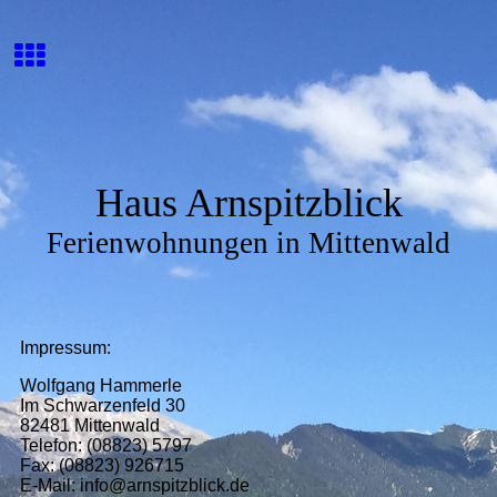
Haus Arnspitzblick
Ferienwohnungen in Mittenwald
Impressum:
Wolfgang Hammerle
Im Schwarzenfeld 30
82481 Mittenwald
Telefon: (08823) 5797
Fax: (08823) 926715
E-Mail: info@arnspitzblick.de